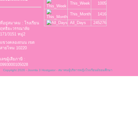
This_Week
1005
This_Month
1416
All_Days
245276
ที่อยู่สมาคม : โรงเรียน
ฤทธิยะวรรณาลัย
171/3151 หมู่2
แขวงคลองถนน เขต
สายไหม 10220
เลขผู้เสียภาษี :
0993000105028
Copyright 2026 -
Joomla 3 Hostgator
- สมาคมผู้บริหารหญิงโรงเรียนมัธยมศึกษา