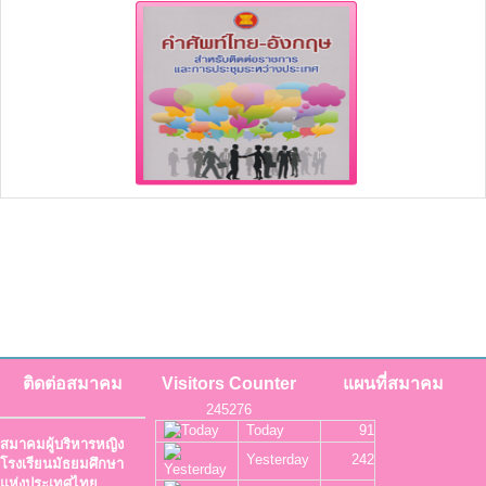
ติดต่อสมาคม
Visitors Counter
แผนที่สมาคม
245276
Today
91
สมาคมผู้บริหารหญิง
Yesterday
242
โรงเรียนมัธยมศึกษา
แห่งประเทศไทย